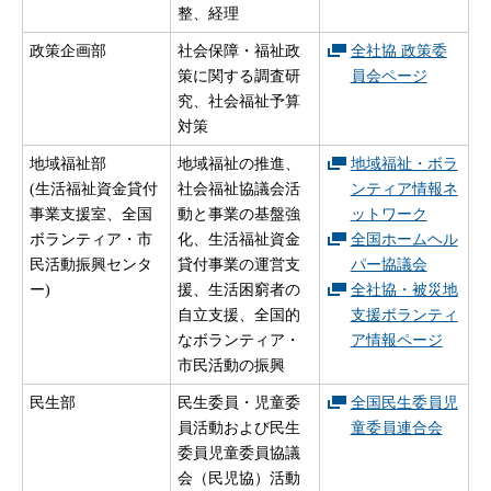
整、経理
政策企画部
社会保障・福祉政
全社協 政策委
策に関する調査研
員会ページ
究、社会福祉予算
対策
地域福祉部
地域福祉の推進、
地域福祉・ボラ
(生活福祉資金貸付
社会福祉協議会活
ンティア情報ネ
事業支援室、全国
動と事業の基盤強
ットワーク
ボランティア・市
化、生活福祉資金
全国ホームヘル
民活動振興センタ
貸付事業の運営支
パー協議会
ー)
援、生活困窮者の
全社協・被災地
自立支援、全国的
支援ボランティ
なボランティア・
ア情報ページ
市民活動の振興
民生部
民生委員・児童委
全国民生委員児
員活動および民生
童委員連合会
委員児童委員協議
会（民児協）活動