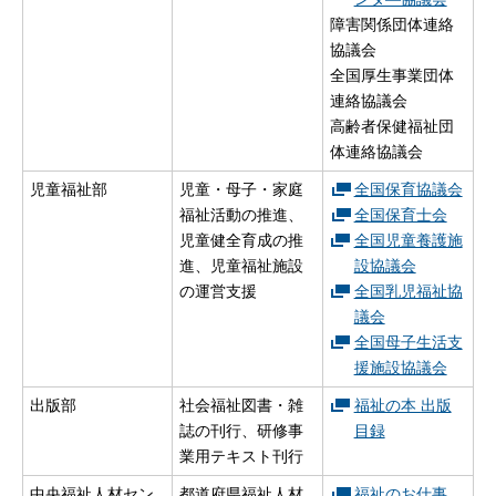
障害関係団体連絡
協議会
全国厚生事業団体
連絡協議会
高齢者保健福祉団
体連絡協議会
児童福祉部
児童・母子・家庭
全国保育協議会
福祉活動の推進、
全国保育士会
児童健全育成の推
全国児童養護施
進、児童福祉施設
設協議会
の運営支援
全国乳児福祉協
議会
全国母子生活支
援施設協議会
出版部
社会福祉図書・雑
福祉の本 出版
誌の刊行、研修事
目録
業用テキスト刊行
中央福祉人材セン
都道府県福祉人材
福祉のお仕事