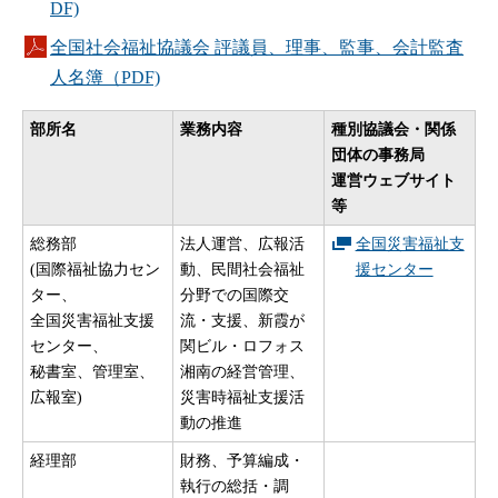
DF)
全国社会福祉協議会 評議員、理事、監事、会計監査
人名簿（PDF)
部所名
業務内容
種別協議会・関係
団体の事務局
運営ウェブサイト
等
総務部
法人運営、広報活
全国災害福祉支
(国際福祉協力セン
動、民間社会福祉
援センター
ター、
分野での国際交
全国災害福祉支援
流・支援、新霞が
センター、
関ビル・ロフォス
秘書室、管理室、
湘南の経営管理、
広報室)
災害時福祉支援活
動の推進
経理部
財務、予算編成・
執行の総括・調