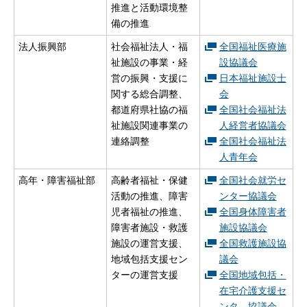
推進と活動環境整
備の推進
法人振興部
社会福祉法人・福
全国福祉医療施
祉施設の事業・経
設協議会
営の振興・支援に
日本福祉施設士
関する総合調整、
会
都道府県社協の福
全国社会福祉法
祉施設関連事業の
人経営者協議会
連絡調整
全国社会福祉法
人青年会
高年・障害福祉部
高齢者福祉・保健
全国社会就労セ
活動の推進、障害
ンター協議会
児者福祉の推進、
全国身体障害者
障害者施設・救護
施設協議会
施設の運営支援、
全国救護施設協
地域包括支援セン
議会
ターの運営支援
全国地域包括・
在宅介護支援セ
ンタ―協議会