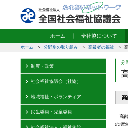
ホーム
全社協について
ホーム
分野別の取り組み
高齢者の福祉
分
制度・政策
社会福祉協議会（社協）
地域福祉・ボランティア
高
民生委員・児童委員
高
の増
社会福祉法人・福祉施設