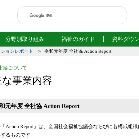
このページの本文へ移動
分野別取り組み
福祉のガイド
資料ダウ
クションレポート
令和元年度 全社協 Action Report
社協について
主な事業内容
和元年度 全社協 Action Report
「Action Report」は、全国社会福祉協議会ならびに各構
供するものです。