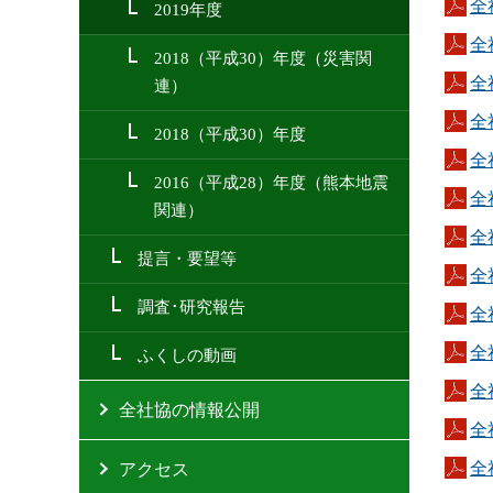
全
2019年度
全
2018（平成30）年度（災害関
全
連）
全
2018（平成30）年度
全
2016（平成28）年度（熊本地震
全
関連）
全
提言・要望等
全
調査･研究報告
全
全
ふくしの動画
全
全社協の情報公開
全
全
アクセス