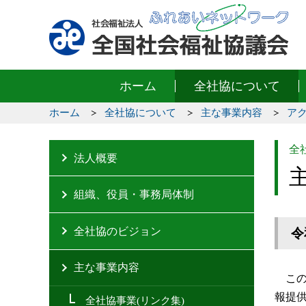
ホーム
全社協について
ホーム
全社協について
主な事業内容
ア
全
法人概要
組織、役員・事務局体制
全社協のビジョン
令
主な事業内容
この
報提
全社協事業(リンク集)