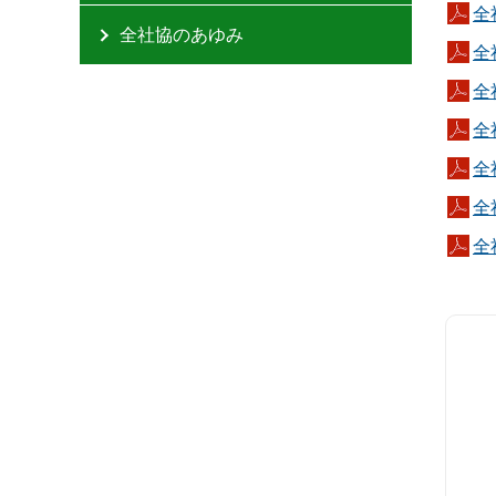
全
全社協のあゆみ
全
全
全
全
全
全