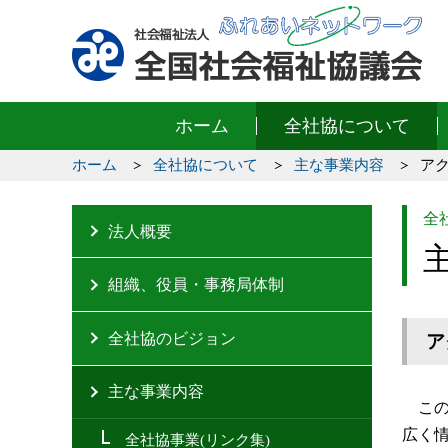
ホーム
全社協について
ホーム
全社協について
主な事業内容
ア
全
法人概要
組織、役員・事務局体制
全社協のビジョン
ア
主な事業内容
この
広く
全社協事業(リンク集)