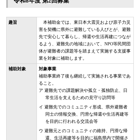
令和8年度 第2回募集
趣旨
本補助金では、東日本大震災および原子力災
害を契機に県外に避難している人びとが、避難
先で安心して暮らし、帰還や生活再建につなが
るよう、避難先の地域において、NPO等民間団
体が避難者の課題等を踏まえて実施する支援事
業を対象に補助します。
補助対象
対象事業
補助事業終了後も継続して実施される事業であ
ること。
ア 避難先での課題解決や孤立・孤独防止、日
常生活を支えるための見守り訪問等
イ 避難先でのコミュニティ形成、県外避難者
同士の情報交換、円滑な帰還や生活再建等
を目的に行われる交流会等
ウ 避難元とのコミュニティの維持、円滑な帰
還、生活再建等を目的に福島県内で開催さ