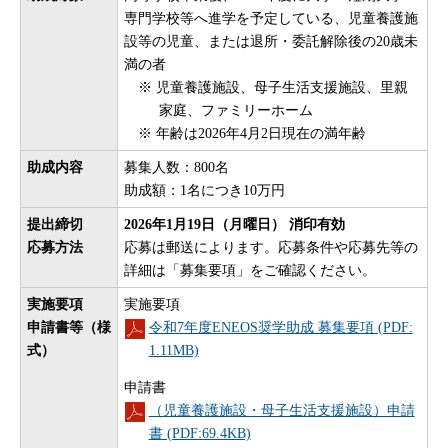
専門学校等へ進学を予定している、児童養護施
設等の児童、または退所・委託解除後の20歳未
満の者
※ 児童養護施設、母子生活支援施設、里親
家庭、ファミリーホーム
※ 年齢は2026年4月2日現在の満年齢
助成内容
募集人数：800名
助成額：1名につき10万円
提出締切
2026年1月19日（月曜日） 消印有効
応募方法
応募は郵送によります。応募条件や応募先等の
詳細は「募集要項」をご確認ください。
実施要項
実施要項
申請書等（様
令和7年度ENEOS奨学助成 募集要項 (PDF:
式）
1.11MB)
申請書
（児童養護施設・母子生活支援施設）申請
書 (PDF:69.4KB)