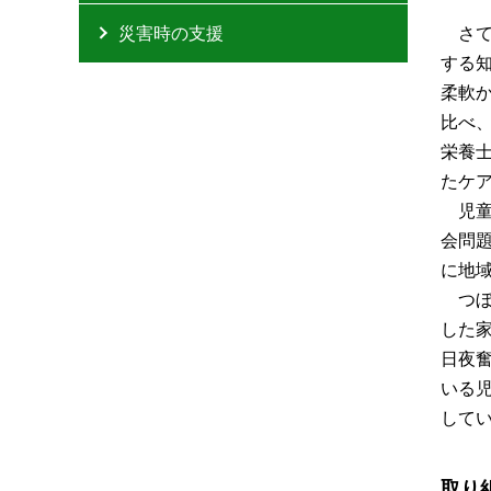
災害時の支援
さ
する知
柔軟
比べ
栄養
たケ
児
会問
に地
つ
した
日夜
いる
して
取り