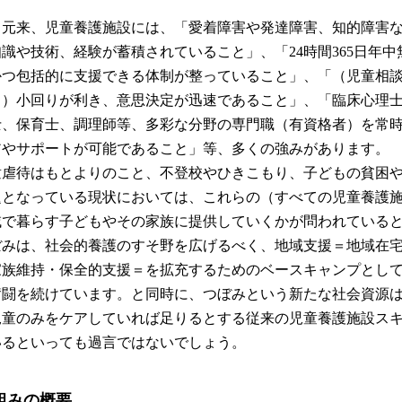
て元来、児童養護施設には、「愛着障害や発達障害、知的障害
識や技術、経験が蓄積されていること」、「24時間365日年
かつ包括的に支援できる体制が整っていること」、「（児童相
、）小回りが利き、意思決定が迅速であること」、「臨床心理
士、保育士、調理師等、多彩な分野の専門職（有資格者）を常
アやサポートが可能であること」等、多くの強みがあります。
童虐待はもとよりのこと、不登校やひきこもり、子どもの貧困や
題となっている現状においては、これらの（すべての児童養護
域で暮らす子どもやその家族に提供していくかが問われている
ぼみは、社会的養護のすそ野を広げるべく、地域支援＝地域在
家族維持・保全的支援＝を拡充するためのベースキャンプとし
奮闘を続けています。と同時に、つぼみという新たな社会資源
児童のみをケアしていれば足りるとする従来の児童養護施設ス
いるといっても過言ではないでしょう。
組みの概要