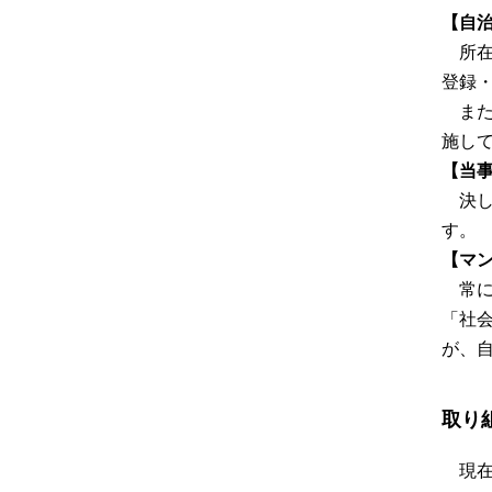
【自
所
登録
ま
施し
【当
決
す。
【マ
常
「社
が、
取り
現