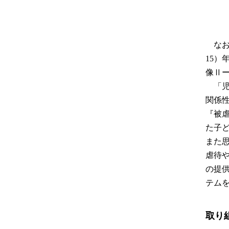
な
15
像Ⅱ
「
関係
『被
た子
また
虐待
の提
テム
取り