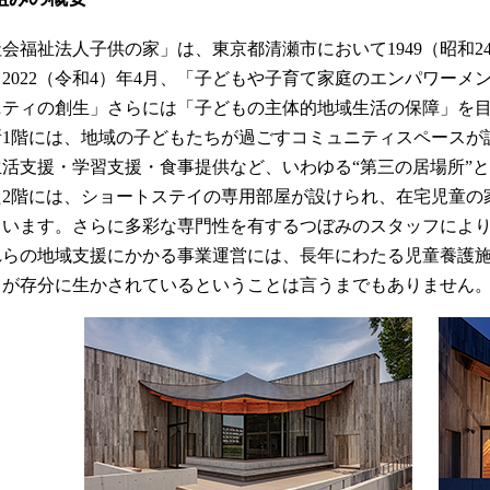
会福祉法人子供の家」は、東京都清瀬市において1949（昭和2
2022（令和4）年4月、「子どもや子育て家庭のエンパワー
ニティの創生」さらには「子どもの主体的地域生活の保障」を
所1階には、地域の子どもたちが過ごすコミュニティスペースが
生活支援・学習支援・食事提供など、いわゆる“第三の居場所”
た2階には、ショートステイの専用部屋が設けられ、在宅児童の
ています。さらに多彩な専門性を有するつぼみのスタッフによ
れらの地域支援にかかる事業運営には、長年にわたる児童養護
ウが存分に生かされているということは言うまでもありません