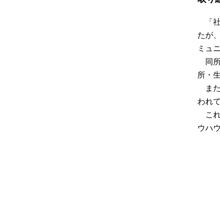
「社
たが、
ミュ
同
所・
ま
われ
こ
ウハ