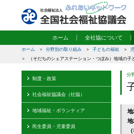
ホーム
全社協について
ホーム
分野別の取り組み
子どもの福祉
（そだちのシェアステーション・つぼみ）地域の子
分
制度・政策
社会福祉協議会（社協）
地域福祉・ボランティア
地
地
民生委員・児童委員
（