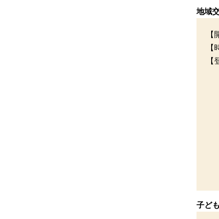
地域
【
【
【
子ど