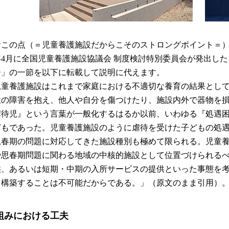
おこの点（＝児童養護施設だからこそのストロングポイント＝）に
）年4月に全国児童養護施設協議会 制度検討特別委員会が発出し
ー」の一節を以下に転載して説明に代えます。
児童養護施設はこれまで家庭における不適切な養育の結果とし
性の障害を抱え、他人や自分を傷つけたり、施設内外で器物を
虐待児』という言葉が一般化するはるか以前、いわゆる『処遇
どもであった。児童養護施設のように虐待を受けた子どもの処
思春期の問題に対応してきた施設種別も極めて限られる。児童
や思春期問題に関わる地域の中核的施設として位置づけられる
供、あるいは短期・中期の入所サービスの提供といった事態を
を構築することは不可能だからである。」（原文のまま引用）
組みにおける工夫