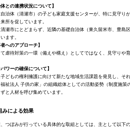
治体との連携状況について】
在自治体（清瀬市）の子ども家庭支援センターが、特に見守り
・来所を促しています。
た清瀬市にとどまらず、近隣の基礎自治体（東久留米市、豊島
ています。
事者へのアプローチ】
して虐待対策の一環（備えや構え）としてではなく、見守りや
ンパワーの確保について】
に子どもの権利擁護に向けて新たな地域生活課題を発見し、そ
会福祉法人 子供の家」の組織総体としての活動姿勢（制度施策
自ずと人材を呼び集めています。
組みによる効果
在、つぼみが行っている具体的な取組としては、主として以下