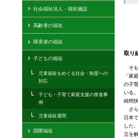
社会福祉法人・福祉施設
高齢者の福祉
障害者の福祉
取り
子どもの福祉
そ
児童福祉をめぐる社会・制度への
「家
対応
の子
いる
子ども・子育て家庭支援の推進事
純明
例
さ
児童福祉週間
日本
した
国際福祉
立を