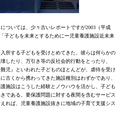
ついては、少々古いレポートですが2003（平成
た「子どもを未来とするためにー児童養護施設近未来
て入所する子どもを受けとめてきた。彼らは何らかの
損壊したり、万引き等の反社会的行動をとったり、
困難児』といわれた子どものほとんどが、虐待を受け
遇に古くから携わってきた施設種別はわずかであり、
養護施設はこうした経験とノウハウを活かし、子ども
べきである。要保護問題に対する夜間を含むサービス
考えれば、児童養護施設抜きに地域の子育て支援シス
。