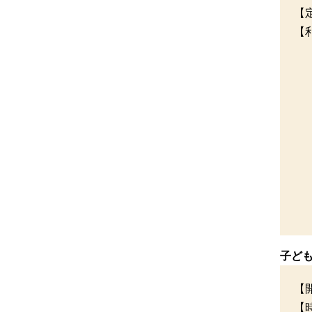
【
【
子ど
【
【