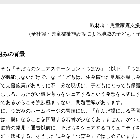
取材者：児童家庭支援
（全社協・児童福祉施設等による地域の子ども・子
組みの背景
もそも「そだちのシェアステーション・つぼみ」（以下、「つ
庭が機能しないだけで、なぜ子どもは、住み慣れた地域や親し
育て支援施策があまりに不十分な現状は、子どもにとっても保
。むしろ、おたがい様や育ちをシェアするという発想を大切に
快であるからこそ強烈極まりない）問題意識があります。
らに、つぼみのホームページの冒頭には、「産んだ親による子
では、親になることを回避する若者が少なくありません。かつ
。虐待の発見・通告以前に、そだちをシェアするコミュニティ
解消・緩和する。そうした試みを『つぼみ』ではじめています