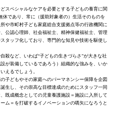
などスペシャルなケアを必要とする子どもの養育に関
中無休であり、常に（援助対象者の）生活そのものを
談所や市町村子ども家庭総合支援拠点等の行政機関に
士、公認心理師、社会福祉士、精神保健福祉士、管理
時スタッフ化しており、専門的な知見や技術を駆使し
自殺など、いわば“子どもの生きづらさ”が大きな社
施設が装備しているであろう）組織的な強みを、いか
といえるでしょう。
宅の子どもやその家庭へのパーマネンシー保障を企図
て誕生し、その崇高な目標達成のためにスタッフ一同
は、既成概念としての児童養護施設＝施設に入所して
キーム＝を打破するイノベーションの嚆矢になろうと