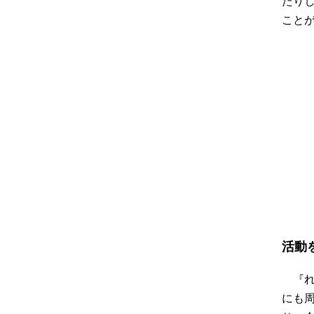
たり
こと
活動
『
にも