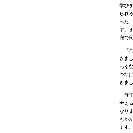
学び
られ
った
す。
庭で
『
きま
わる
つな
きま
母
考え
なり
もか
ます