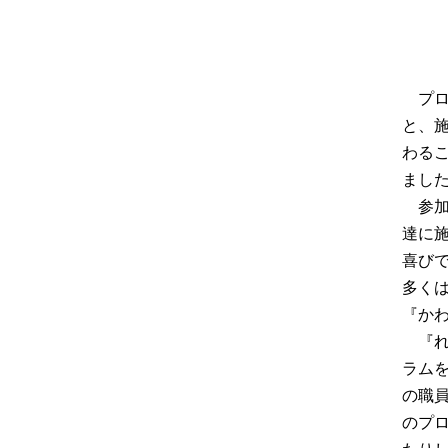
プ
と、
わる
まし
参
達に
喜び
多く
『か
『
ラム
の職
のプ