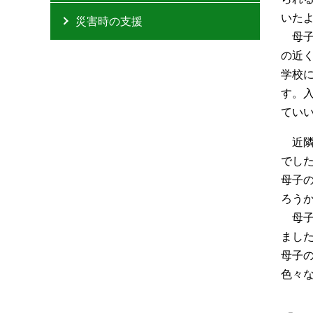
いた
災害時の支援
母
の近
学校
す。
てい
近
でし
母子
ろう
母
まし
母子
色々