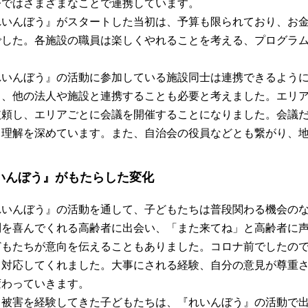
今ではさまざまなことで連携しています。
れいんぼう』がスタートした当初は、予算も限られており、お
でした。各施設の職員は楽しくやれることを考える、プログラ
れいんぼう』の活動に参加している施設同士は連携できるよう
り、他の法人や施設と連携することも必要と考えました。エリ
依頼し、エリアごとに会議を開催することになりました。会議
て理解を深めています。また、自治会の役員などとも繋がり、
いんぼう』がもたらした変化
れいんぼう』の活動を通して、子どもたちは普段関わる機会の
問を喜んでくれる高齢者に出会い、「また来てね」と高齢者に
どもたちが意向を伝えることもありました。コロナ前でしたの
う対応してくれました。大事にされる経験、自分の意見が尊重
変わっていきます。
力被害を経験してきた子どもたちは、『れいんぼう』の活動で