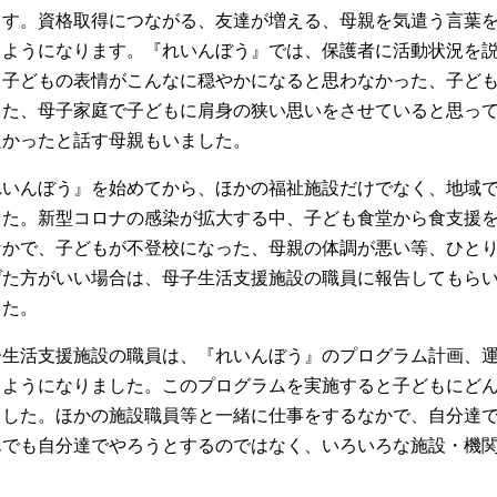
ます。資格取得につながる、友達が増える、母親を気遣う言葉
るようになります。『れいんぼう』では、保護者に活動状況を
、子どもの表情がこんなに穏やかになると思わなかった、子ど
また、母子家庭で子どもに肩身の狭い思いをさせていると思っ
良かったと話す母親もいました。
れいんぼう』を始めてから、ほかの福祉施設だけでなく、地域
した。新型コロナの感染が拡大する中、子ども食堂から食支援
なかで、子どもが不登校になった、母親の体調が悪い等、ひと
げた方がいい場合は、母子生活支援施設の職員に報告してもら
した。
子生活支援施設の職員は、『れいんぼう』のプログラム計画、運
るようになりました。このプログラムを実施すると子どもにど
ました。ほかの施設職員等と一緒に仕事をするなかで、自分達
んでも自分達でやろうとするのではなく、いろいろな施設・機
。