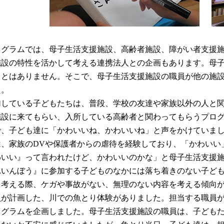
ログラムでは、母子生活支援施設、高齢者施設、障がい者支援
施設の特性を活かして考える連携法人との企画もあります。母
ことはありません。そこで、母子生活支援施設の職員が他の施
た。
加している子どもたちは、普段、学校の友達や家族以外の人と
施設に来てもらい、入所している高齢者と関わってもらうプロ
で、子ども達に「かわいいね、かわいいね」と声をかけていま
は、家族のDVや保護者からの虐待を経験しており、「かわいい
わいい』って言われたけど、かわいいのかな」と母子生活支援
れいんぼう』に参加する子どものなかには落ち着きのない子ど
を考える際、ケガや事故がない、無理のない内容を考える傾向
員が計画した、川での魚とり体験がありました。担当する職員
ログラムを企画しました。母子生活支援施設の職員は、子ども