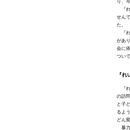
り、
『
せん
た。
『
があ
会に
つい
『れ
『
の訪
と子
るよ
どん
暴