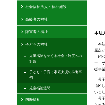
社会福祉法人・福祉施設
高齢者の福祉
障害者の福祉
本法
本
子どもの福祉
原点
児童福祉をめぐる社会・制度への
昭
対応
ー・
援事
子ども・子育て家庭支援の推進事
例
母
退所
児童福祉週間
いま
母
国際福祉
られ