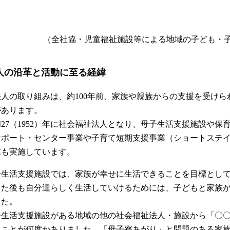
（全社協・児童福祉施設等による地域の子ども・子
人の沿革と活動に至る経緯
法人の取り組みは、約100年前、家族や親族からの支援を受け
があります。
和27（1952）年に社会福祉法人となり、母子生活支援施設や
サポート・センター事業や子育て短期支援事業（ショートステ
業も実施しています。
子生活支援施設では、家族が幸せに生活できることを目標とし
した後も自分達らしく生活していけるためには、子どもと家族
した。
子生活支援施設がある地域の他の社会福祉法人・施設から「〇
ることが何度かありました。「母子寮あがり」と問題のある家