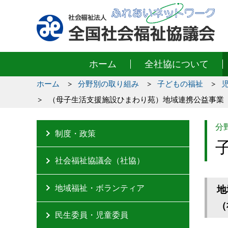
ホーム
全社協について
ホーム
分野別の取り組み
子どもの福祉
（母子生活支援施設ひまわり苑）地域連携公益事業
分
制度・政策
社会福祉協議会（社協）
地域福祉・ボランティア
地
（
民生委員・児童委員