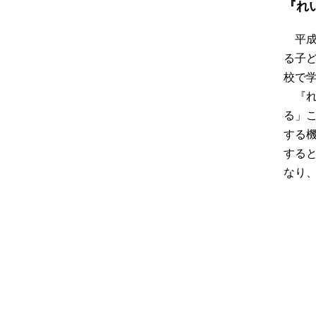
『れ
平
る子
校で
『
る」
する
する
なり