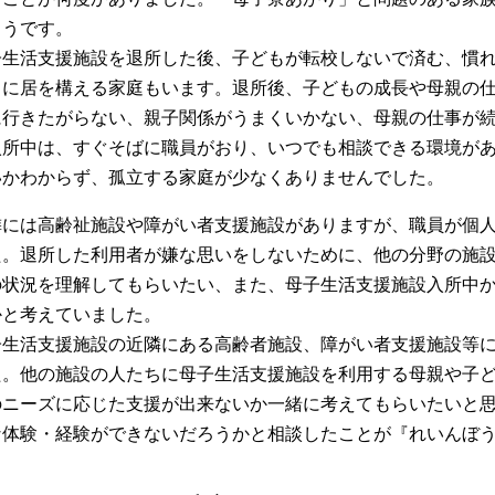
ようです。
子生活支援施設を退所した後、子どもが転校しないで済む、慣
くに居を構える家庭もいます。退所後、子どもの成長や母親の
に行きたがらない、親子関係がうまくいかない、母親の仕事が
入所中は、すぐそばに職員がおり、いつでも相談できる環境が
いかわからず、孤立する家庭が少なくありませんでした。
隣には高齢祉施設や障がい者支援施設がありますが、職員が個
た。退所した利用者が嫌な思いをしないために、他の分野の施
の状況を理解してもらいたい、また、母子生活支援施設入所中
かと考えていました。
子生活支援施設の近隣にある高齢者施設、障がい者支援施設等
た。他の施設の人たちに母子生活支援施設を利用する母親や子
のニーズに応じた支援が出来ないか一緒に考えてもらいたいと
な体験・経験ができないだろうかと相談したことが『れいんぼ